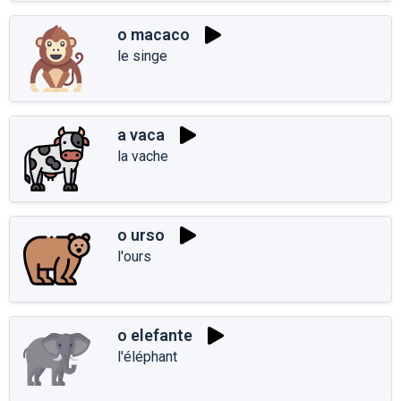
o macaco
le singe
a vaca
la vache
o urso
l'ours
o elefante
l'éléphant