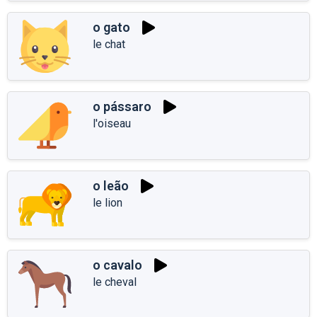
o gato
le chat
o pássaro
l'oiseau
o leão
le lion
o cavalo
le cheval