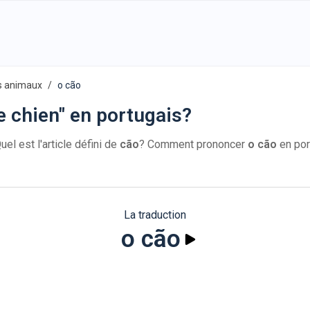
s animaux
o cão
e chien" en portugais?
uel est l'article défini de
cão
? Comment prononcer
o cão
en por
La traduction
o cão