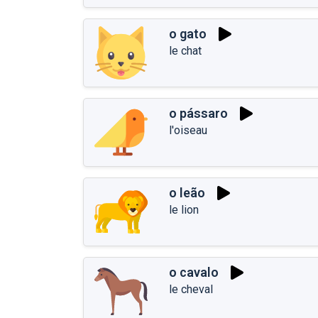
o gato
le chat
o pássaro
l'oiseau
o leão
le lion
o cavalo
le cheval