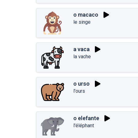
o macaco
le singe
a vaca
la vache
o urso
l'ours
o elefante
l'éléphant