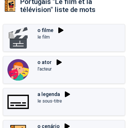
Portugais "Le film et la
télévision" liste de mots
o filme
le film
o ator
l'acteur
a legenda
le sous-titre
o cenário