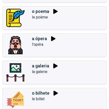
o poema
le poème
a ópera
l'opéra
a galeria
la galerie
o bilhete
le billet