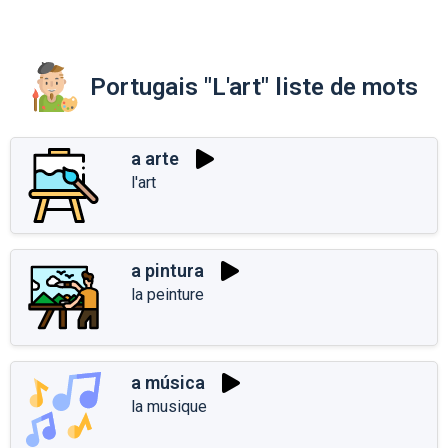
Portugais "L'art" liste de mots
a arte
l'art
a pintura
la peinture
a música
la musique