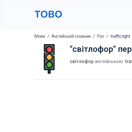
Мови
Англійській словник
Рух
traffic light
"світлофор" пе
світлофор
англійською:
tra