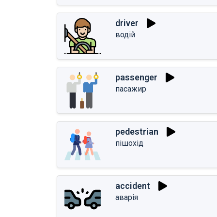
driver
водій
passenger
пасажир
pedestrian
пішохід
accident
аварія