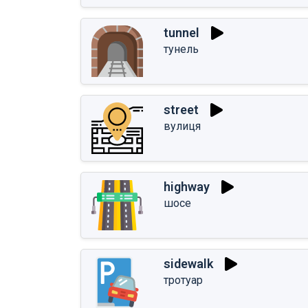
tunnel
тунель
street
вулиця
highway
шосе
sidewalk
тротуар