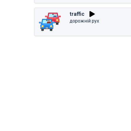
traffic
дорожній рух