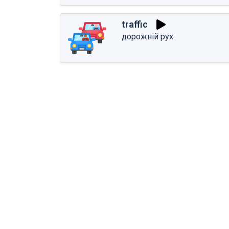
traffic
дорожній рух