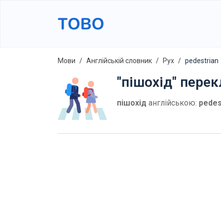
Мови
Англійській словник
Рух
pedestrian
"пішохід" пере
пішохід
англійською:
pedes