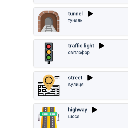
tunnel
тунель
traffic light
світлофор
street
вулиця
highway
шосе