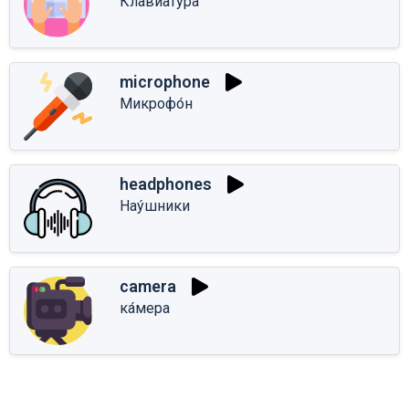
Клавиату́ра
microphone
Микрофо́н
headphones
Нау́шники
camera
ка́мера