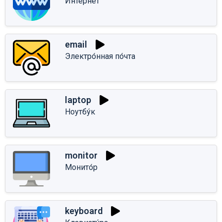
Интерне́т
email
Электро́нная по́чта
laptop
Ноутбу́к
monitor
Монито́р
keyboard