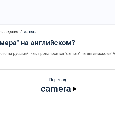
елевидение
camera
́мера" на английском?
кого на русский. как произносится "camera" на английском?
Перевод
camera