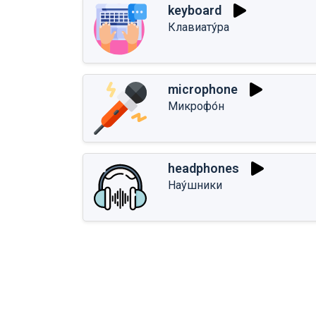
keyboard
Клавиату́ра
microphone
Микрофо́н
headphones
Нау́шники