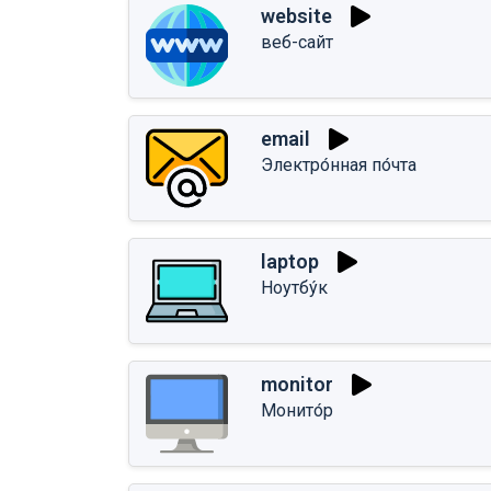
website
веб-сайт
email
Электро́нная по́чта
laptop
Ноутбу́к
monitor
Монито́р