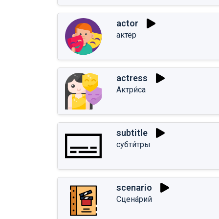
actor
актёр
actress
Актри́са
subtitle
субти́тры
scenario
Сцена́рий