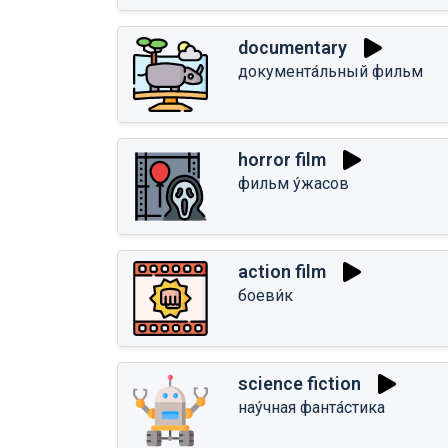
documentary
документа́льный фильм
horror film
фильм у́жасов
action film
боеви́к
science fiction
нау́чная фанта́стика