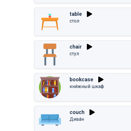
table
стол
chair
стул
bookcase
кни́жный шкаф
couch
Дива́н