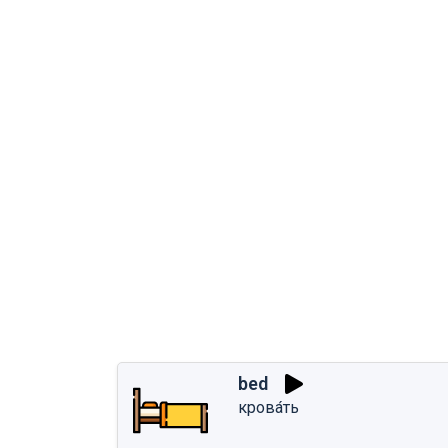
bed
крова́ть