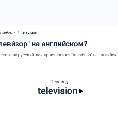
ы мебели
television
леви́зор" на английском?
ийского на русский. как произносится "television" на англи
Перевод
television