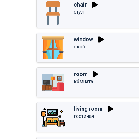
chair
стул
window
окно́
room
ко́мната
living room
гости́ная