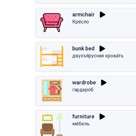
armchair
Кре́сло
bunk bed
двухъя́русная крова́ть
wardrobe
гардеро́б
furniture
ме́бель