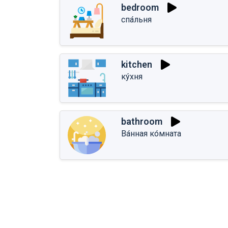
bedroom
спа́льня
kitchen
ку́хня
bathroom
Ва́нная ко́мната