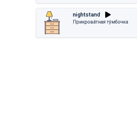
nightstand
Прикрова́тная ту́мбочка