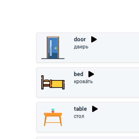
door
дверь
bed
крова́ть
table
стол