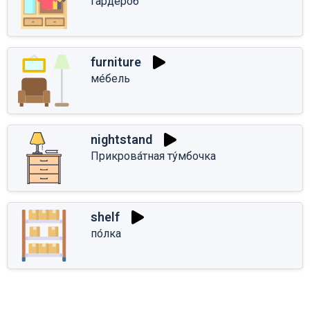
гардеро́б
furniture
ме́бель
nightstand
Прикрова́тная ту́мбочка
shelf
по́лка