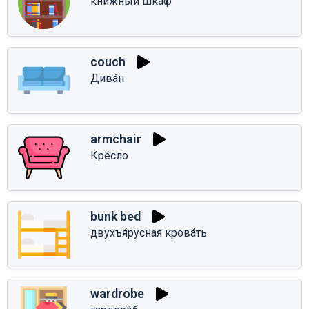
кни́жный шкаф
couch
Дива́н
armchair
Кре́сло
bunk bed
двухъя́русная крова́ть
wardrobe