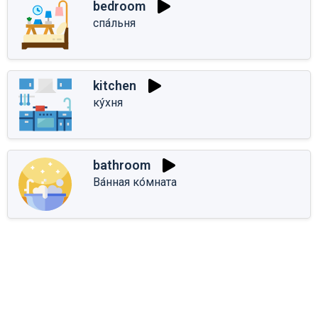
bedroom
спа́льня
kitchen
ку́хня
bathroom
Ва́нная ко́мната