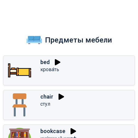
Предметы мебели
bed
крова́ть
chair
стул
bookcase