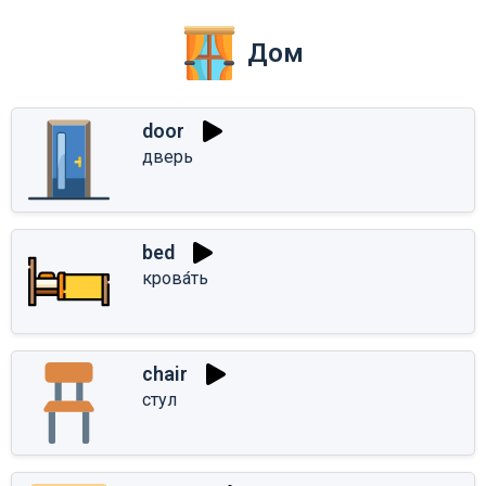
Дом
door
дверь
bed
крова́ть
chair
стул