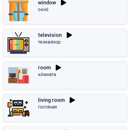
window
окно́
television
телеви́зор
room
ко́мната
living room
гости́ная