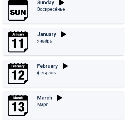
Sunday
Воскресе́нье
January
янва́рь
February
февра́ль
March
Март