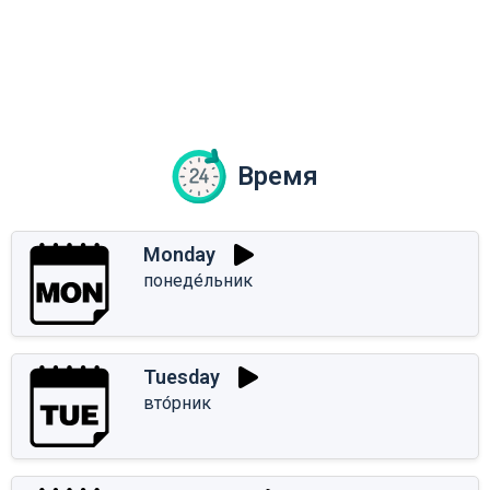
Время
Monday
понеде́льник
Tuesday
вто́рник