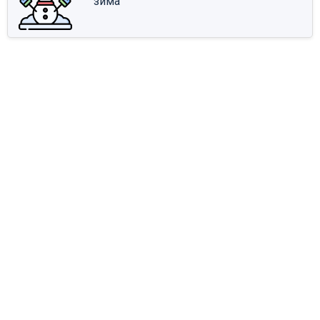
зима́