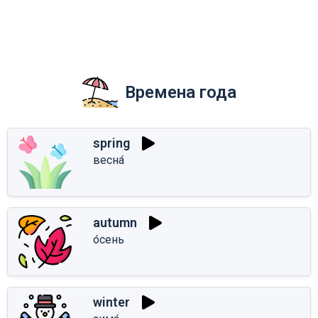
Времена года
spring
весна́
autumn
о́сень
winter