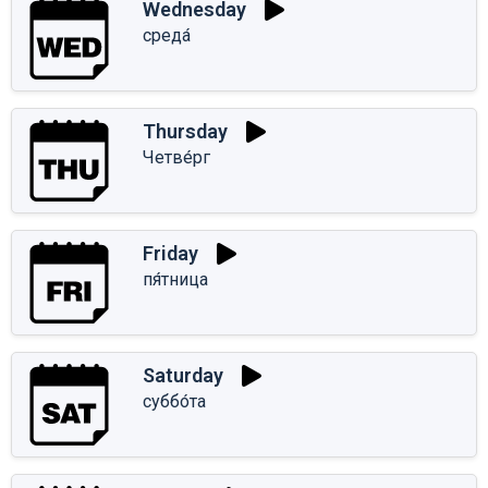
Wednesday
среда́
Thursday
Четве́рг
Friday
пя́тница
Saturday
суббо́та