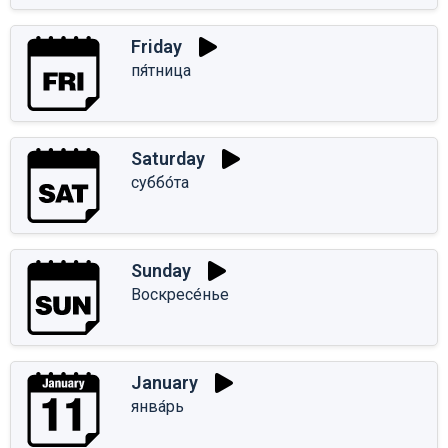
Friday
пя́тница
Saturday
суббо́та
Sunday
Воскресе́нье
January
янва́рь