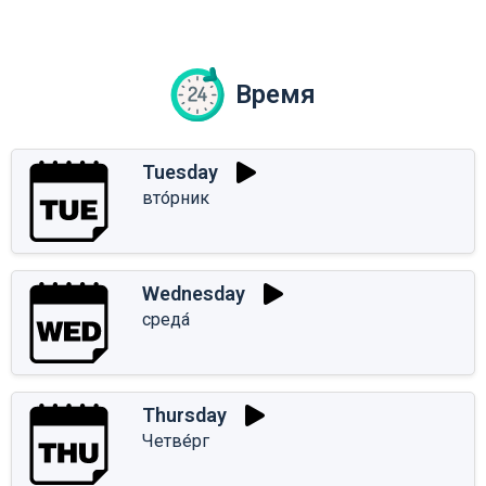
Время
Tuesday
вто́рник
Wednesday
среда́
Thursday
Четве́рг