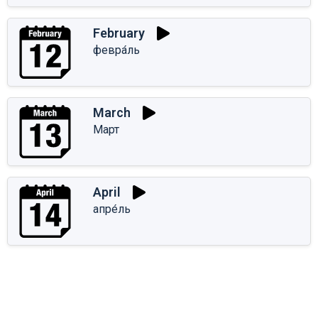
February
февра́ль
March
Март
April
апре́ль