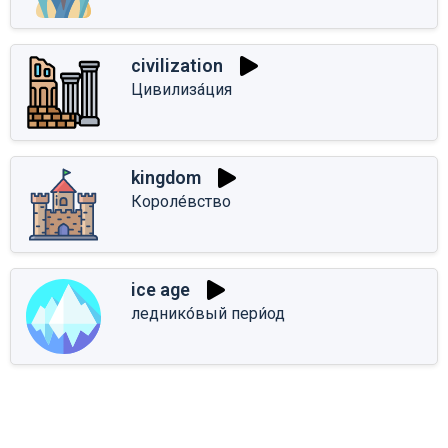
civilization
Цивилиза́ция
kingdom
Короле́вство
ice age
леднико́вый пери́од