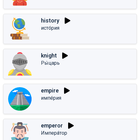
history
исто́рия
knight
Ры́царь
empire
импе́рия
emperor
Импера́тор