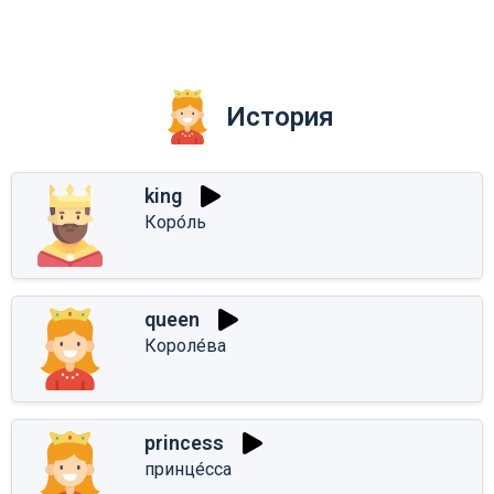
История
king
Коро́ль
queen
Короле́ва
princess
принце́сса