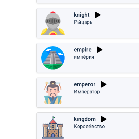
knight
Ры́царь
empire
импе́рия
emperor
Импера́тор
kingdom
Короле́вство