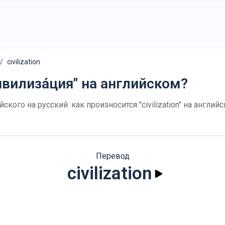
civilization
ивилиза́ция" на английском?
глийского на русский. как произносится "civilization" на анг
Перевод
civilization