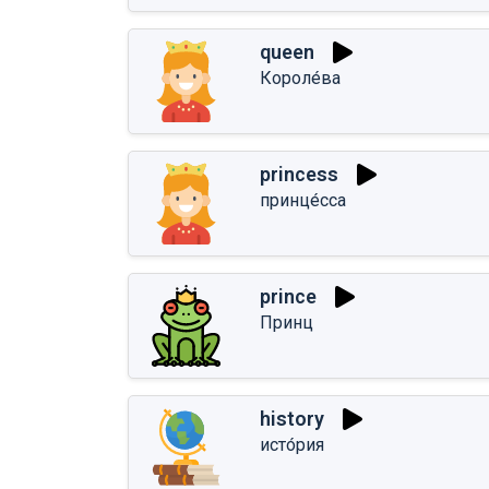
queen
Короле́ва
princess
принце́сса
prince
Принц
history
исто́рия