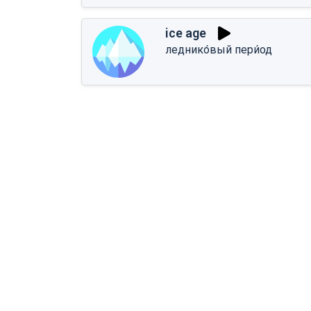
ice age
леднико́вый пери́од