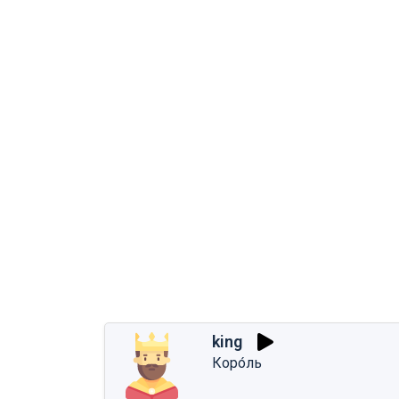
king
Коро́ль