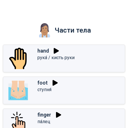
Части тела
hand
рука́ / кисть руки
foot
ступня́
finger
па́лец