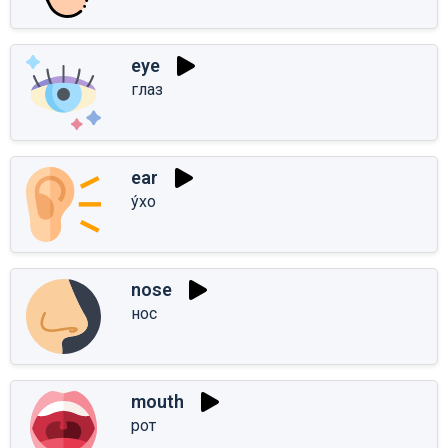
eye
глаз
ear
у́хо
nose
нос
mouth
рот