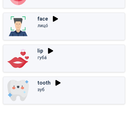
face
лицо́
lip
губа́
tooth
зуб