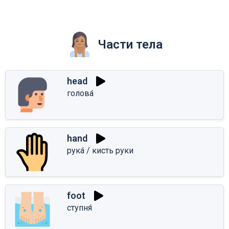
Части тела
head
голова́
hand
рука́ / кисть руки
foot
ступня́