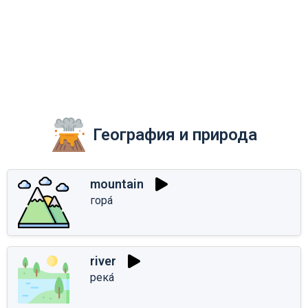
География и природа
mountain
гора́
river
река́