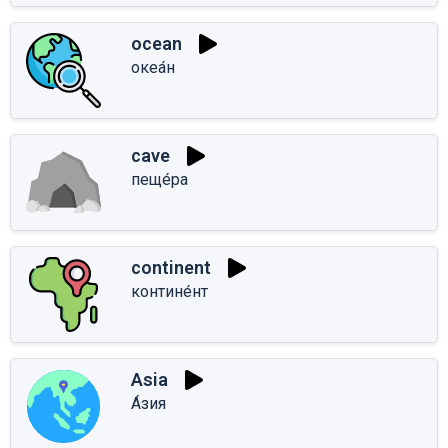
ocean
океа́н
cave
пеще́ра
continent
контине́нт
Asia
А́зия