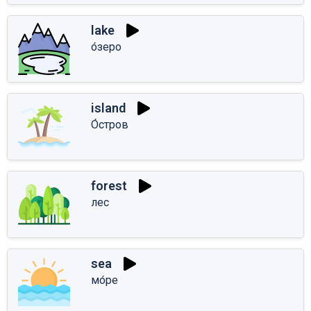
lake
о́зеро
island
О́стров
forest
лес
sea
мо́ре