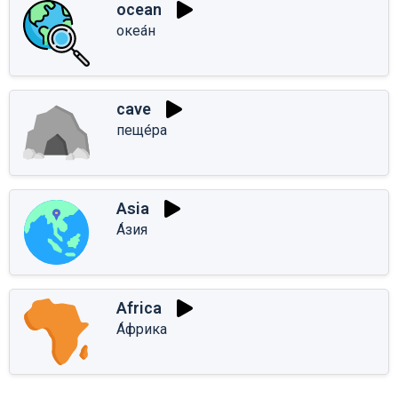
ocean
океа́н
cave
пеще́ра
Asia
А́зия
Africa
А́фрика