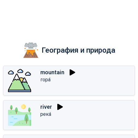
География и природа
mountain
гора́
river
река́