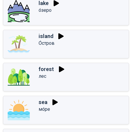
lake
о́зеро
island
О́стров
forest
лес
sea
мо́ре