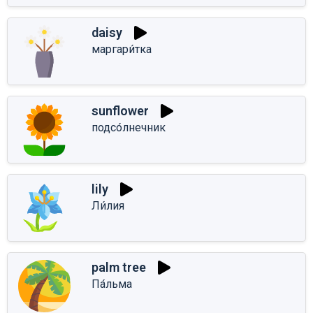
daisy
маргари́тка
sunflower
подсо́лнечник
lily
Ли́лия
palm tree
Па́льма