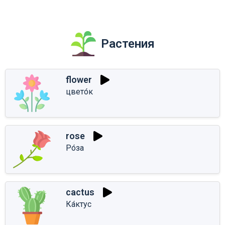
Растения
flower
цвето́к
rose
Ро́за
cactus
Ка́ктус