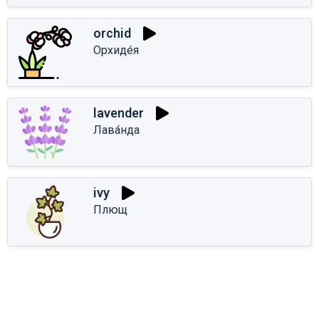
orchid
Орхиде́я
lavender
Лава́нда
ivy
Плющ