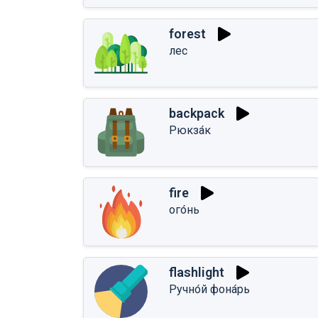
forest
лес
backpack
Рюкза́к
fire
ого́нь
flashlight
Ручно́й фона́рь