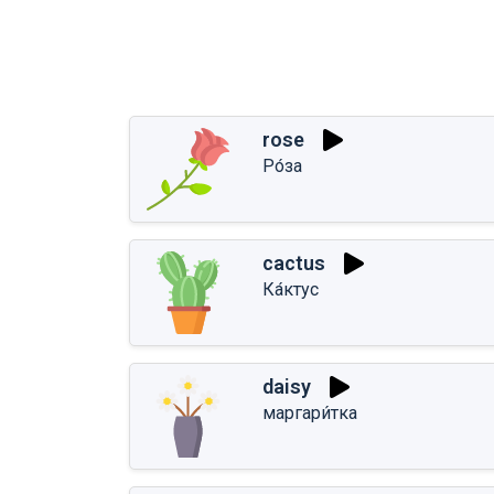
rose
Ро́за
cactus
Ка́ктус
daisy
маргари́тка