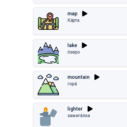
map
Ка́рта
lake
о́зеро
mountain
гора́
lighter
зажига́лка