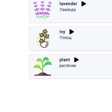
lavender
Лава́нда
ivy
Плющ
plant
расте́ние