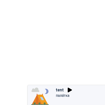
tent
пала́тка