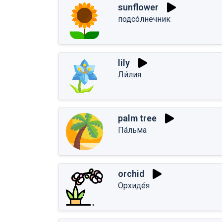
sunflower
подсо́лнечник
lily
Ли́лия
palm tree
Па́льма
orchid
Орхиде́я