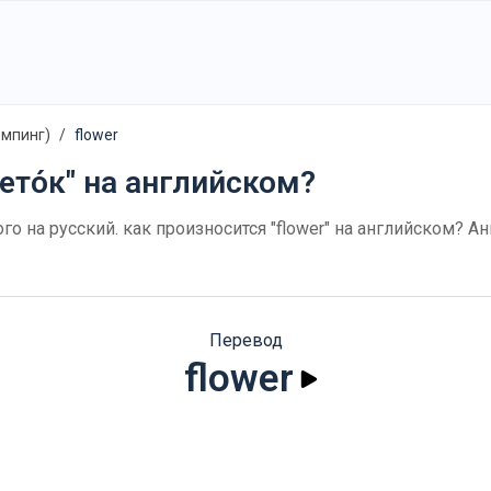
емпинг)
flower
ето́к" на английском?
ого на русский. как произносится "flower" на английском? 
Перевод
flower