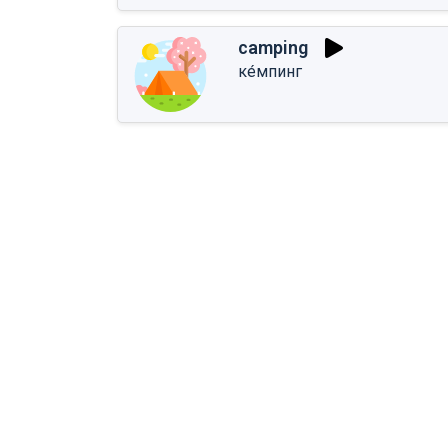
camping
ке́мпинг