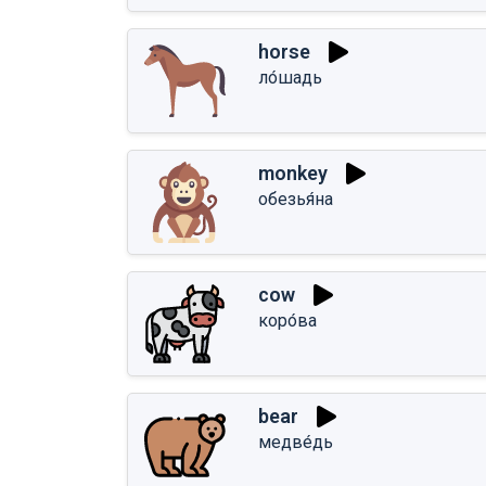
horse
ло́шадь
monkey
обезья́на
cow
коро́ва
bear
медве́дь