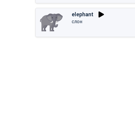
elephant
слон