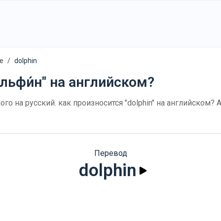
е
dolphin
ельфи́н" на английском?
кого на русский. как произносится "dolphin" на английском
Перевод
dolphin