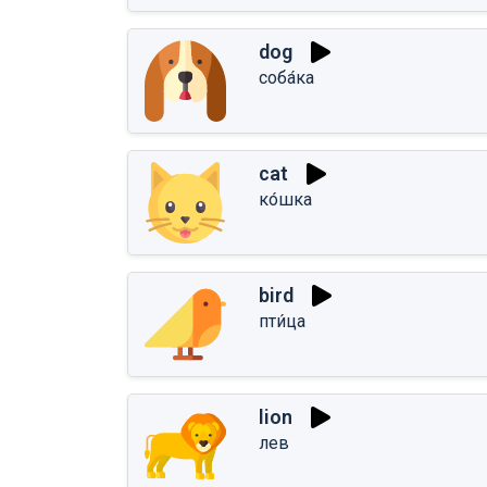
dog
соба́ка
cat
ко́шка
bird
пти́ца
lion
лев