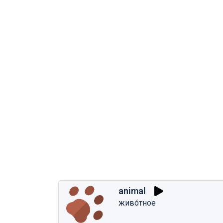
animal
живо́тное