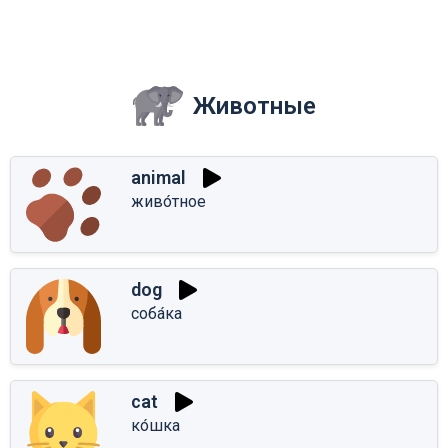
Животные
animal
живо́тное
dog
соба́ка
cat
ко́шка