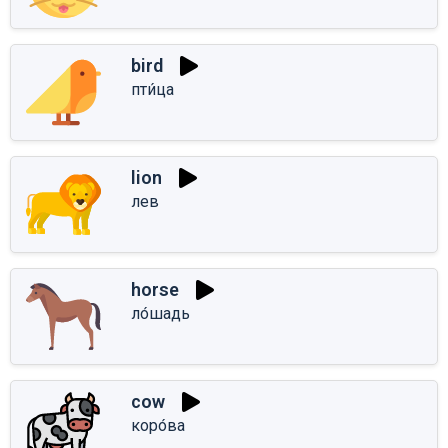
bird
пти́ца
lion
лев
horse
ло́шадь
cow
коро́ва