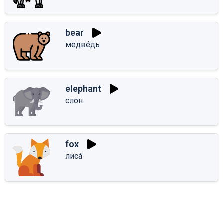
bear
медве́дь
elephant
слон
fox
лиса́