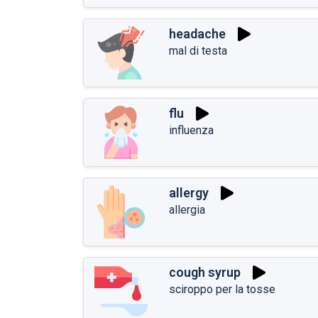
headache
mal di testa
flu
influenza
allergy
allergia
cough syrup
sciroppo per la tosse