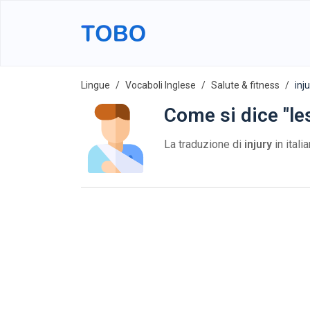
Lingue
Vocaboli Inglese
Salute & fitness
inj
Come si dice "le
La traduzione di
injury
in itali