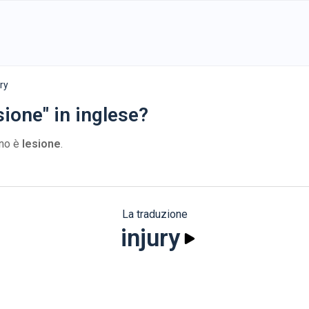
ury
sione" in inglese?
ano è
lesione
.
La traduzione
injury