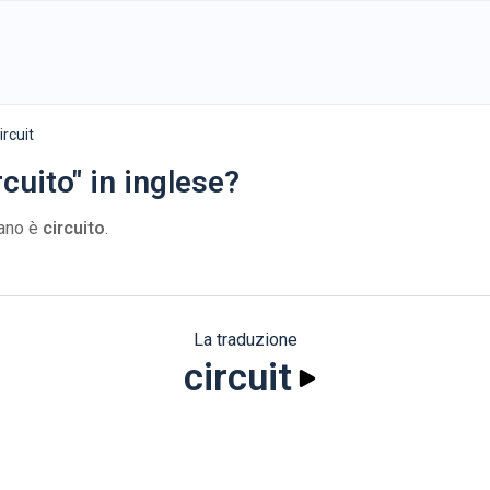
ircuit
cuito" in inglese?
iano è
circuito
.
La traduzione
circuit