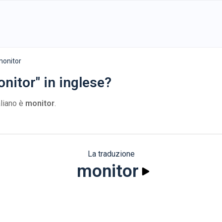
monitor
nitor" in inglese?
aliano è
monitor
.
La traduzione
monitor