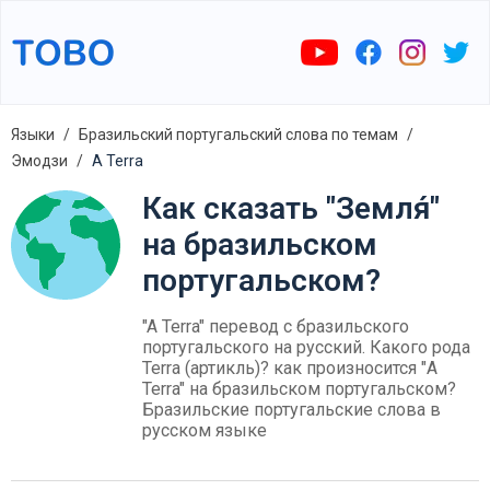
Языки
Бразильский португальский слова по темам
Эмодзи
A Terra
Как сказать "Земля́"
на бразильском
португальском?
"A Terra" перевод с бразильского
португальского на русский. Какого рода
Terra (артикль)? как произносится "A
Terra" на бразильском португальском?
Бразильские португальские слова в
русском языке