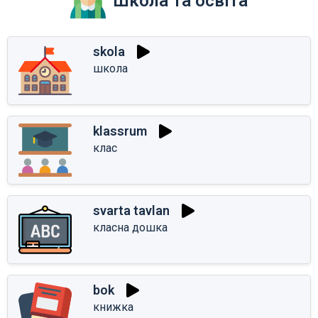
Школа та освіта
skola
школа
klassrum
клас
svarta tavlan
класна дошка
bok
книжка