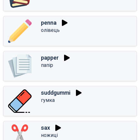
penna
олівець
papper
папір
suddgummi
гумка
sax
ножиці