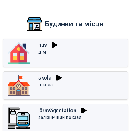
Будинки та місця
hus
дім
skola
школа
järnvägsstation
залізничний вокзал