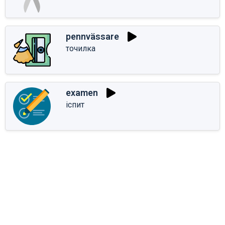
pennvässare
точилка
examen
іспит