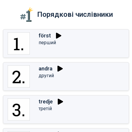
Порядкові числівники
först
перший
andra
другий
tredje
третій