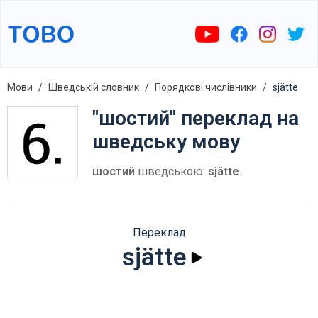
Мови
Шведській словник
Порядкові числівники
sjätte
"шостий" переклад на
шведську мову
шостий
шведською:
sjätte
.
Переклад
sjätte