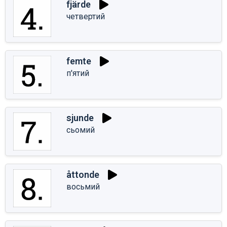
fjärde
четвертий
femte
п'ятий
sjunde
сьомий
åttonde
восьмий