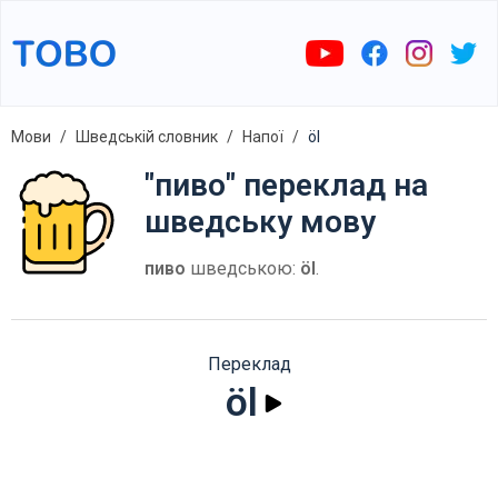
Мови
Шведській словник
Напої
öl
"пиво" переклад на
шведську мову
пиво
шведською:
öl
.
Переклад
öl