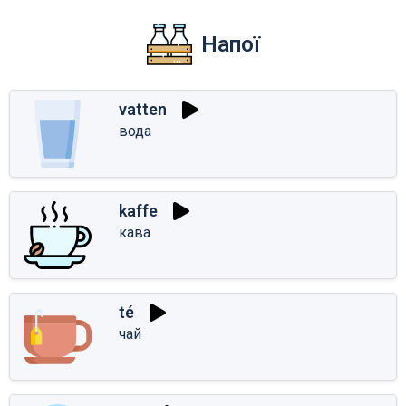
Напої
vatten
вода
kaffe
кава
té
чай