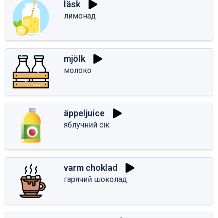
läsk
лимонад
mjölk
молоко
äppeljuice
яблучний сік
varm choklad
гарячий шоколад