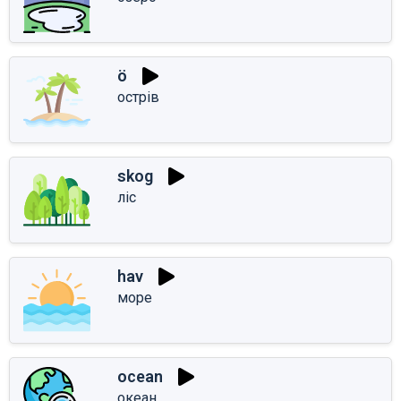
ö
острів
skog
ліс
hav
море
ocean
океан