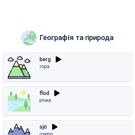
Географія та природа
berg
гора
flod
річка
sjö
озеро