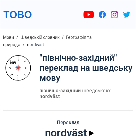
Мови
Шведській словник
Географія та
природа
nordväst
"північно-західний"
переклад на шведську
мову
північно-західний
шведською:
nordväst
.
Переклад
nordväst