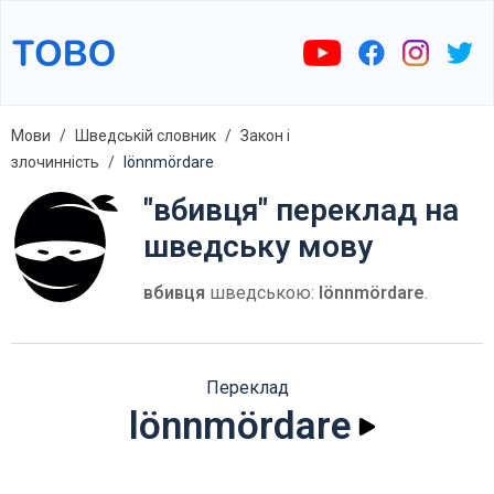
Мови
Шведській словник
Закон і
злочинність
lönnmördare
"вбивця" переклад на
шведську мову
вбивця
шведською:
lönnmördare
.
Переклад
lönnmördare