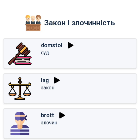
Закон і злочинність
domstol
суд
lag
закон
brott
злочин