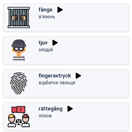
fånge
в'язень
tjuv
злодій
fingeravtryck
відбиток пальця
rättegång
позов