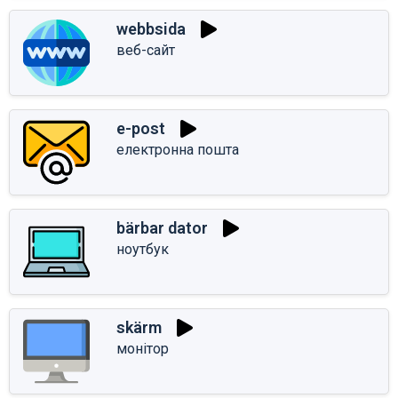
webbsida
веб-сайт
e-post
електронна пошта
bärbar dator
ноутбук
skärm
монітор