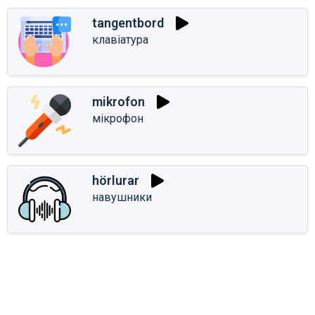
tangentbord
клавіатура
mikrofon
мікрофон
hörlurar
навушники