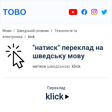
Мови
Шведській словник
Технологія та
електроніка
klick
"натиск" переклад на
шведську мову
натиск
шведською:
klick
.
Переклад
klick