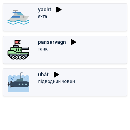
yacht
яхта
pansarvagn
танк
ubåt
підводний човен