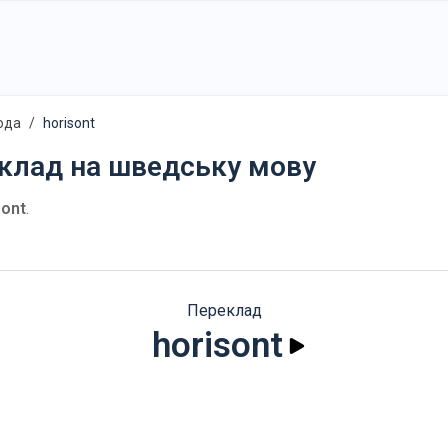
ода
horisont
еклад на шведську мову
sont
.
Переклад
horisont