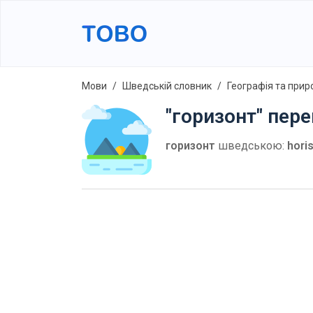
Мови
Шведській словник
Географія та прир
"горизонт" пер
горизонт
шведською:
hori