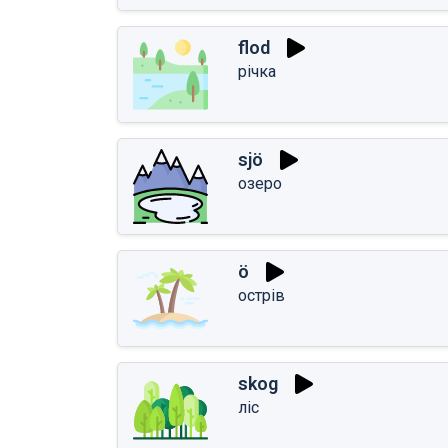
flod
річка
sjö
озеро
ö
острів
skog
ліс