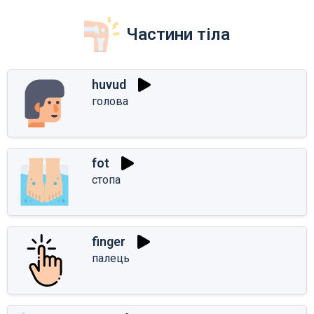
Частини тіла
huvud
голова
fot
стопа
finger
палець