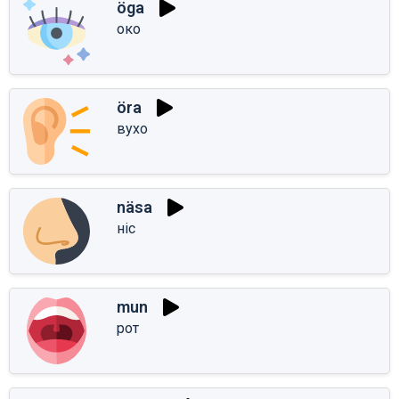
öga
око
öra
вухо
näsa
ніс
mun
рот