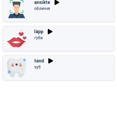
ansikte
обличчя
läpp
губа
tand
зуб