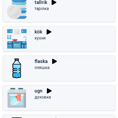
tallrik
тарілка
kök
кухня
flaska
пляшка
ugn
духовка