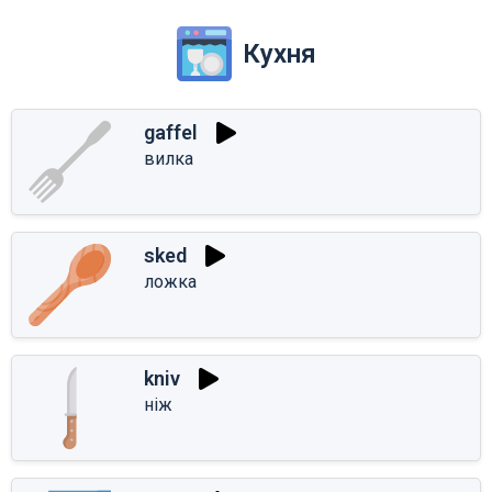
Кухня
gaffel
вилка
sked
ложка
kniv
ніж