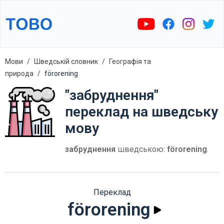
Мови
Шведській словник
Географія та
природа
förorening
"забруднення"
переклад на шведську
мову
забруднення
шведською:
förorening
.
Переклад
förorening