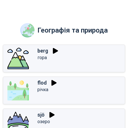
Географія та природа
berg
гора
flod
річка
sjö
озеро