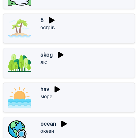
ö
острів
skog
ліс
hav
море
ocean
океан