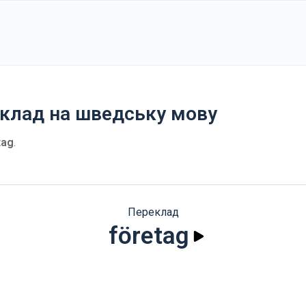
еклад на шведську мову
tag
.
Переклад
företag