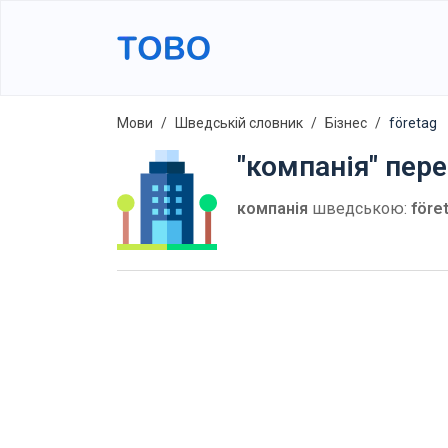
Мови
Шведській словник
Бізнес
företag
"компанія" пер
компанія
шведською:
före