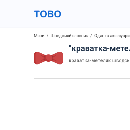
Мови
Шведській словник
Одяг та аксесуари
"краватка-мете
краватка-метелик
шведсь