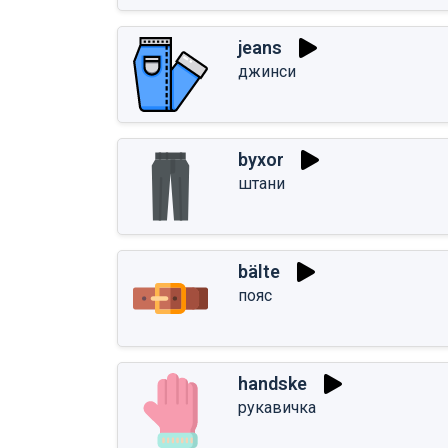
jeans
джинси
byxor
штани
bälte
пояс
handske
рукавичка