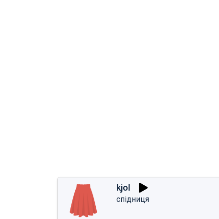
kjol
спідниця