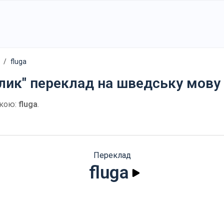
fluga
лик" переклад на шведську мову
кою:
fluga
.
Переклад
fluga