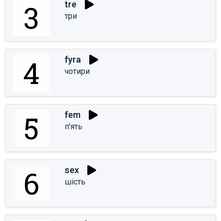
tre
три
fyra
чотири
fem
п'ять
sex
шість