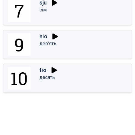
sju
сім
nio
дев'ять
tio
десять