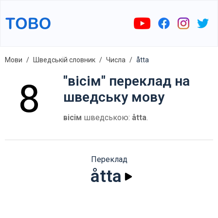
Мови
Шведській словник
Числа
åtta
"вісім" переклад на
шведську мову
вісім
шведською:
åtta
.
Переклад
åtta