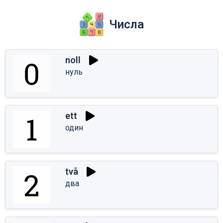
Числа
noll
нуль
ett
один
två
два