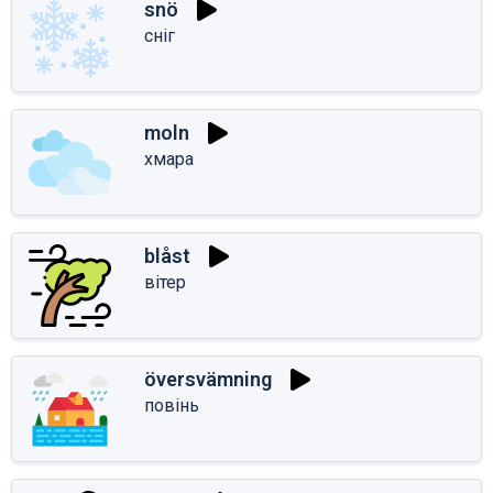
snö
сніг
moln
хмара
blåst
вітер
översvämning
повінь