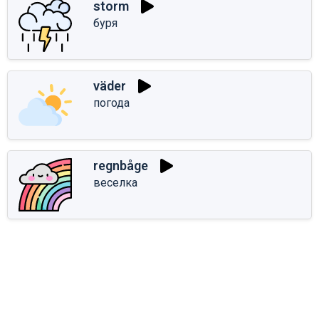
storm
буря
väder
погода
regnbåge
веселка