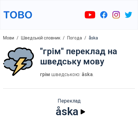
Мови
Шведській словник
Погода
åska
"грім" переклад на
шведську мову
грім
шведською:
åska
.
Переклад
åska