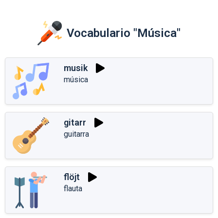
Vocabulario "Música"
musik
música
gitarr
guitarra
flöjt
flauta