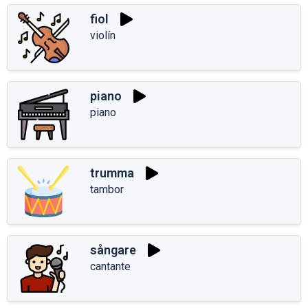
fiol
violín
piano
piano
trumma
tambor
sångare
cantante