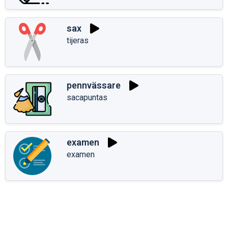
sax
tijeras
pennvässare
sacapuntas
examen
examen