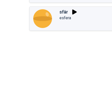
sfär
esfera