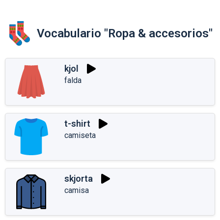
Vocabulario "Ropa & accesorios"
kjol
falda
t-shirt
camiseta
skjorta
camisa