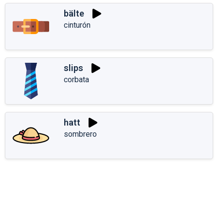
bälte
cinturón
slips
corbata
hatt
sombrero