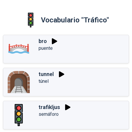
Vocabulario "Tráfico"
bro
puente
tunnel
túnel
trafikljus
semáforo