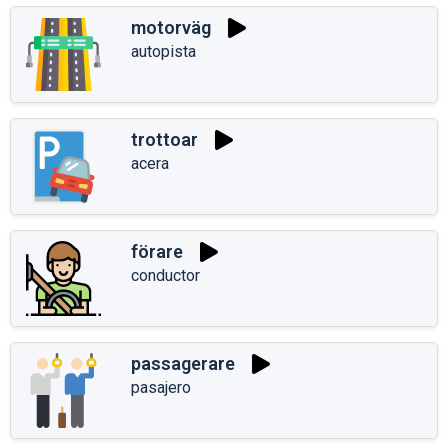
motorväg
autopista
trottoar
acera
förare
conductor
passagerare
pasajero