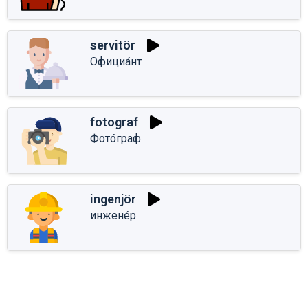
servitör
Официа́нт
fotograf
Фото́граф
ingenjör
инжене́р