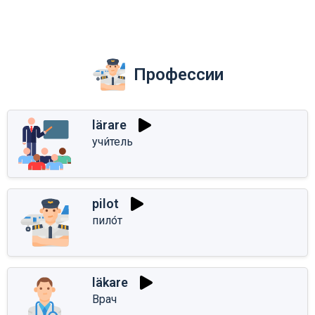
Профессии
lärare
учи́тель
pilot
пило́т
läkare
Врач