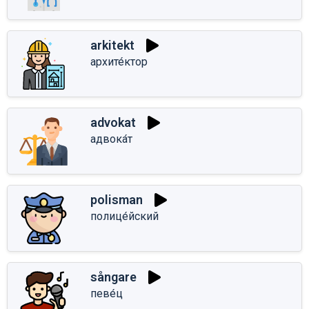
arkitekt
архите́ктор
advokat
адвока́т
polisman
полице́йский
sångare
певе́ц