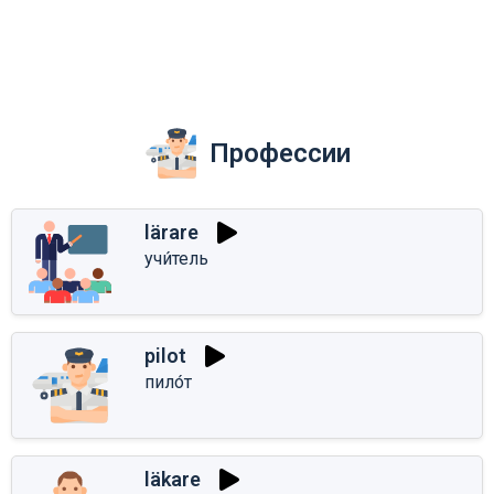
Профессии
lärare
учи́тель
pilot
пило́т
läkare