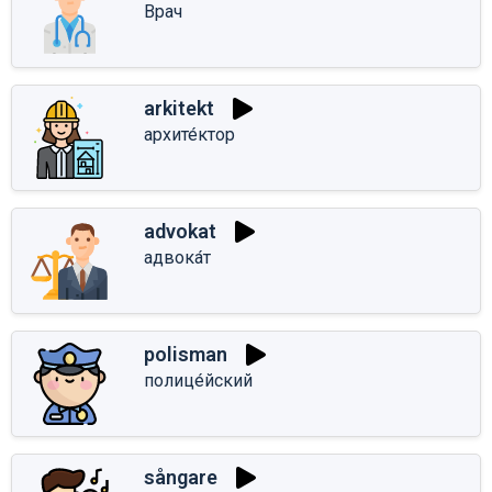
Врач
arkitekt
архите́ктор
advokat
адвока́т
polisman
полице́йский
sångare