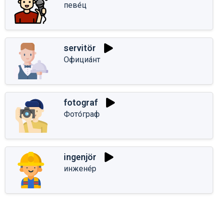
певе́ц
servitör
Официа́нт
fotograf
Фото́граф
ingenjör
инжене́р