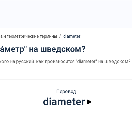
а и геометрические термины
diameter
иа́метр" на шведском?
кого на русский. как произносится "diameter" на шведско
Перевод
diameter