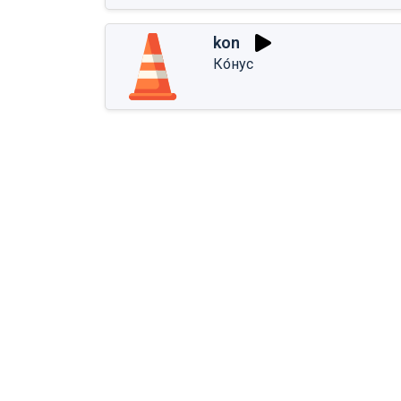
kon
Ко́нус