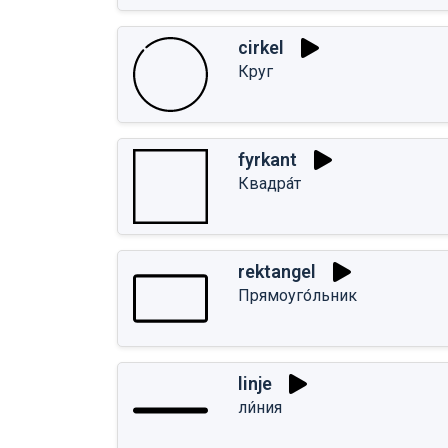
cirkel
Круг
fyrkant
Квадра́т
rektangel
Прямоуго́льник
linje
ли́ния