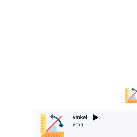
vinkel
у́гол