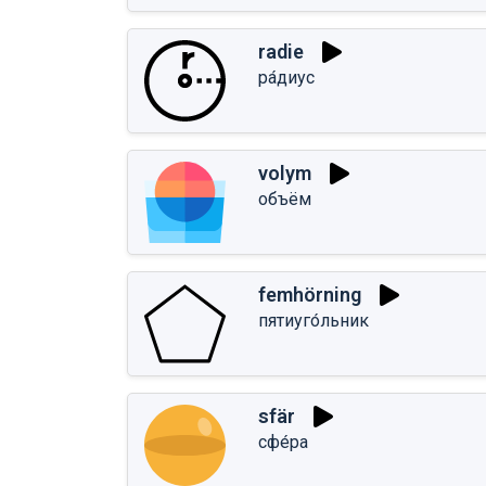
radie
ра́диус
volym
объём
femhörning
пятиуго́льник
sfär
сфе́ра