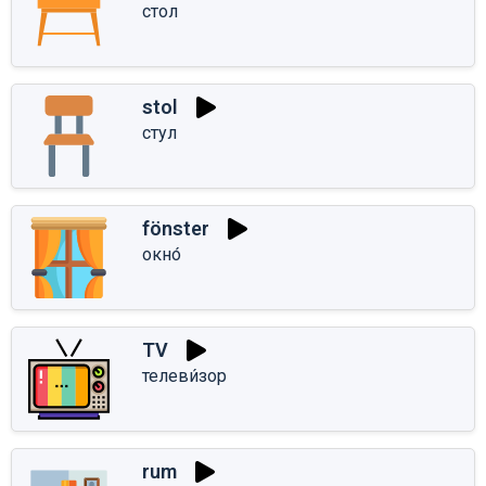
стол
stol
стул
fönster
окно́
TV
телеви́зор
rum