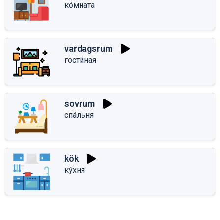
ко́мната
vardagsrum
гости́ная
sovrum
спа́льня
kök
ку́хня