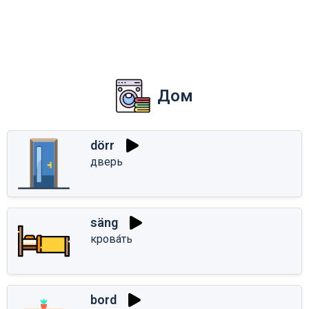
Дом
dörr
дверь
säng
крова́ть
bord