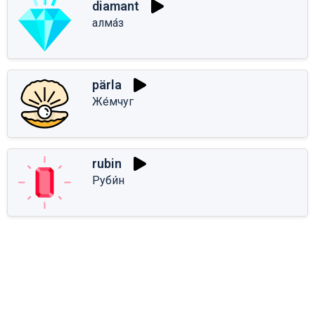
diamant
алма́з
pärla
Же́мчуг
rubin
Руби́н