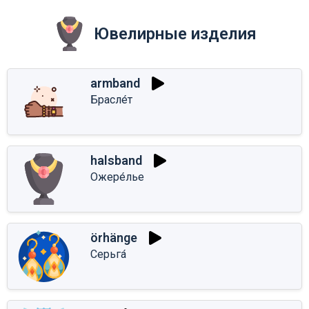
Ювелирные изделия
armband
Брасле́т
halsband
Ожере́лье
örhänge
Серьга́