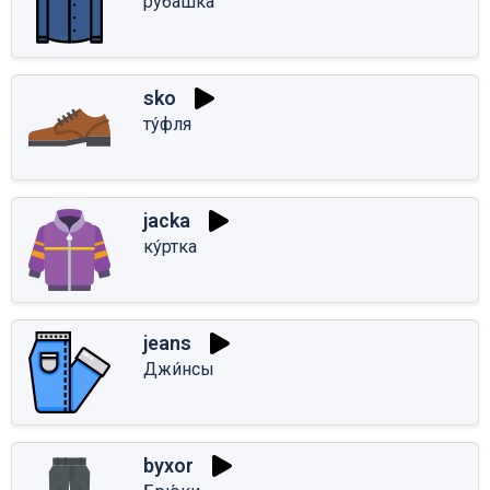
руба́шка
sko
ту́фля
jacka
ку́ртка
jeans
Джи́нсы
byxor