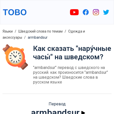
Языки
Шведский слова по темам
Одежда и
аксессуары
armbandsur
Как сказать "нару́чные
часы́" на шведском?
"armbandsur" перевод с шведского на
русский. как произносится "armbandsur"
на шведском? Шведские слова в
русском языке
Перевод
armbandsur