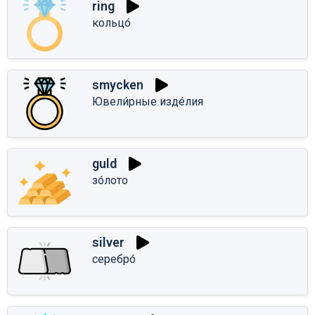
ring
кольцо́
smycken
Ювели́рные изде́лия
guld
зо́лото
silver
серебро́