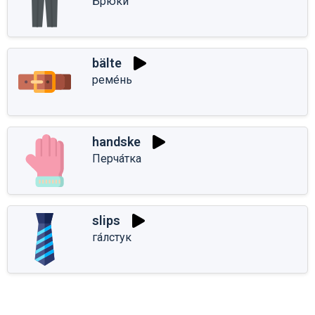
Брю́ки
bälte
реме́нь
handske
Перча́тка
slips
га́лстук